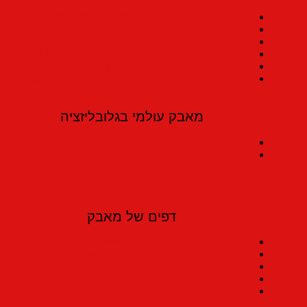
לזכרו של מאיר וילנר – 10 שנים למותו
קיצור תולדות חייו של מאיר וילנר
מלחמת סיני וטבח כפר קאסם
דברי מאיר וילנר בכנסת ב- 5 ביוני 1967
יום האדמה הראשון – 30.3.1976
דבריו של מאיר וילנר בהצעת אי-אמון בפתיחת מלחמת לבנון – 6
ביוני 1982
מאבק עולמי בגלובליזציה
מחאה אדירה נגד הגלובליזציה
הקומוניסטים והתנועה נגד הגלובליזציה
דפים של מאבק
לזכרו של תופיק טובי
10 שנים למותו של תופיק זיאד
לזכרו של אברהם מלמד
לזכרו של "אבו סאפי"
לזכרו של משה גבזה