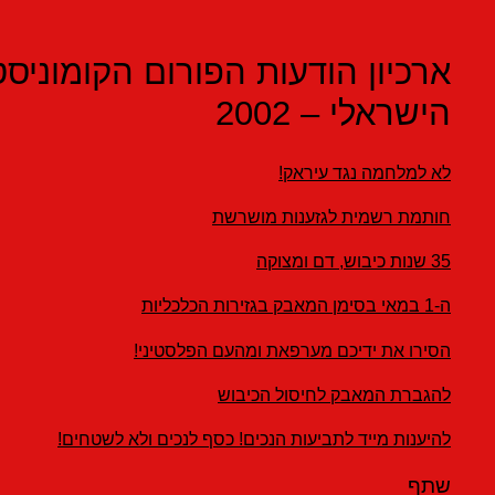
כיון הודעות הפורום הקומוניסטי
שראלי – 2002
למלחמה נגד עיראק!
תמת רשמית לגזענות מושרשת
קה
רו את ידיכם מערפאת ומהעם הפלסטיני!
גברת המאבק לחיסול הכיבוש
ענות מייד לתביעות הנכים! כסף לנכים ולא לשטחים!
ף