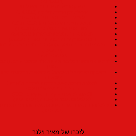
(20.4.2014)
לחיזוק חד"ש בבחירות המוניציפליות!
ממשלת ימין מדינית וכלכלית (1.4.2013)
לחיזוק חד"ש בבחירות לכנסת ה-19!
להפסקה מיידית של המלחמה! (19.11.2012)
לעצור את הטירוף המלחמתי! (1.9.2012)
לא להתערבות האימפריאליסטית! (6.4.2011)
הוטו האמריקאי וההתפתחויות באזור (25.2.201)
די להרס הבתים! תופסק המתקפה נגד האוכלוסיה הערבית!
(1.9.2010)
65 שנה לניצחון!
להוקיע את פשעי המלחמה ולא את אלה שחשפו אותם! (נובמבר,
2009)
להפסקה מיידית של המלחמה! די להפצצות הרצחניות בעזה!
(5.1.2009)
להצלחת רשימת יאפא בבחירות לעיריית ת"א-יפו !
הבחירות המוניציפאליות 2008
90 שנה למהפכת אוקטובר (אוקטובר, 2007)
לא למלחמת לבנון 3! (+סוריה) (20.9.2007)
לא למלחמות חדשות באזורנו! למניעת אסון הומניטרי ברצועת עזה!
(יוני, 2007)
לזכרו של מאיר וילנר