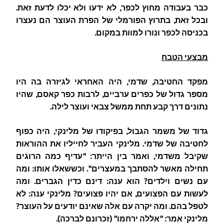
כבר בעבודה מחוץ לכפר, לא ידעו ולא יכלו לדעת זאת.
ובכל זאת, בתרוץ הפורמלי של הפרת העוצר הם נעצרו
בכניסה לכפר ונורו למוות במקום.
מבצעי הטבח
מפקד החטיבה, שדמי, היה האחראי לגיזרה בה היו
מספר גדול של כפרים ערביים, לרבות כפר קאסם, שהיו
נתונים דרך קבע תחת ממשל צבאי ועוצר לילה.
גדוד של משמר הגבול, בפיקודו של מלינקי, היה כפוף
לחטיבה של שדמי. מלינקי העביר לחייליו את ההוראות
שקיבל משדמי, ואמר בין הייתר: "עדיף כמה הרוגים
תחילה מאשר להסתבך במעצרים". וכששאלו אותו: ומה
עם נשים וילדים? הוא ענה: דינם כדין הגברים. ומה
לעשות עם הפצועים, אם יהיו פצועים? מלינקי ענה: לא
לטפל בהם. ומה יקרה עם אלה שאינם יודעים על העוצר?
מלינקי אמר: "אללה ירחמו" (זכרונם לברכה).