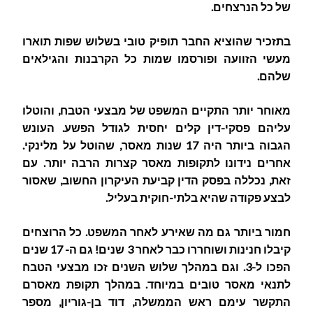
של כל הנרצחים.
בתזכיר שהוציא החבר תופיק טובי בשלוש שפות תוארו
מעשי הזוועה ופורסמו שמות כל הקרבנות והגילאים
שלהם.
מאוחר יותר התקיים המשפט של מבצעי הטבח, והוטלו
עליהם פסקי-דין קלים יחסית לגודל הפשע. העונש
הגבוה ביותר היה 17 שנות מאסר, שהוטל על מלינקי.
אחרים נידונו לתקופות מאסר קצרות הרבה יותר. עם
זאת, נכללה בפסק הדין קביעת העיקרון החשוב, שאסור
לבצע פקודה שהיא בלתי-חוקית בעליל.
חמור ביותר גם מה שאירע לאחר המשפט. כל הרוצחים
קיבלו חנינות ושוחררו כבר לאחר 3 שנים! גם ה- 17 שנים
הפכו ל-3. וגם במהלך שלוש השנים זכו מבצעי הטבח
לתנאי מאסר טובים במיוחד. במהלך תקופת מאסרם
התקשר עימם ראש הממשלה, דוד בן-גוריון, מספר