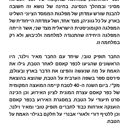
מסיני ובמהלך הנסיגה. בחינה של נושא זה חשובה
להבנת שורש עמדתן של מפלגות הממסד הציוני השליט
בארץ, על כל גווניהן, מצד אחד, ושל עמדתה הייחודית של
המפלגה הקומוניסטית הישראלית מצד שני, אשר הייתה
המפלגה היחידה שהתנגדה למלחמה ולכיבוש, ולא רק
במלחמה זו.
החבר תופיק טובי, שיחד עם החבר מאיר וילנר, היו
הראשונים שהגיעו לכפר קאסם לאחר הטבח, גילו את
האמת על מה שנעשה והפיצו את הדבר בארץ ובעולם,
פירסם ספר בשפה הערבית על הטבח, שהוצא בהוצאת
מק"י. ביום השנה ה- 40 לטבח קיימה המועצה המקומית
של כפר קאסם עצרת המונית לציון האירוע, וכן הכינה
סרט תיעודי על הטבח. במסגרת האירוע בכפר קאסם
הוענקה אזרחות כבוד לחברים תופיק טובי ומאיר וילנר,
וכן ללטיף דורי ולאורי אבנרי על חלקם בגילוי האמת על
הטבח.