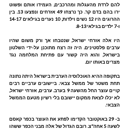
להם לרדת מהעגלות ומהרכבים, העמידו אותם ופשוט
ירו בהם בדם קר. כך נרצחו 49 אזרחים ונפצעו 13. בין
ההרוגים היו 12 נשים וילדות, 10 נערים בגילאים 14-17
ו-7 ילדים בגילאי 8-13.
היו אלה אזרחי ישראל, שנטבחו אך ורק משום שהיו
ערבים פלסטינים. היה זה רצח מתוכנן על-ידי השלטון
בישראל, והוא היה קשור עם פתיחת המלחמה נגד
מצרים באותו יום.
בתקופה ההיא האוכלוסיה הערבית בישראל היתה נתונה
תחת משטר של ממשל צבאי. ביישובים ערביים רבים
קויים עוצר החל מהשעה 9 בערב. ערבים, אזרחי ישראל,
לא יכלו לצאת ממקום יישובם בלי רשיון מטעם הממשל
הצבאי.
ב- 29 באוקטובר הקדימו לפתע את העוצר בכפר קאסם
לשעה 5 אחה"צ. רובם הגדול של אלה מבני הכפר ששהו