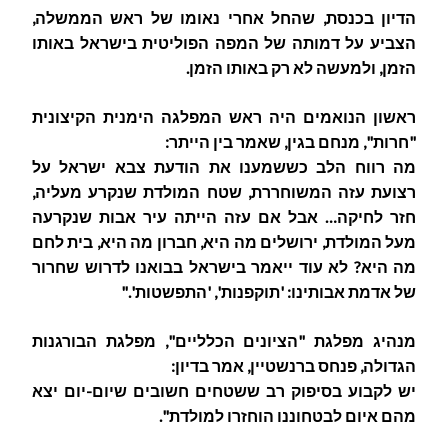
הדיון בכנסת, שהחל אחרי נאומו של ראש הממשלה,
הצביע על דמותה של המפה הפוליטית בישראל באותו
הזמן, ולמעשה לא רק באותו הזמן.
ראשון הנואמים היה ראש המפלגה הימנית הקיצונית
"חרות", מנחם בגין, שאמר בין הייתר:
מה רווח הלב כששמענו את הודעת צבא ישראל על
רצועת עזה המשוחררת, שטח המולדת שנקרע מעליה,
חזר לחיקה… אבל אם עזה הייתה עיר אבות שנקרעה
מעל המולדת, ירושלים מה היא, חברון מה היא, בית לחם
מה היא? לא עוד ייאמר בישראל בבואנו לדרוש שחרור
של אדמת אבותינו: 'תוקפנות', 'התפשטות'."
מנהיג מפלגת "הציונים הכלליים", מפלגת הבורגנות
הגדולה, פנחס ברנשטיין, אמר בדיון:
יש לקבוע בסיפוק רב ששטחים חשובים שיום-יום יצא
מהם איום לבטחוננו הוחזרו למולדת".