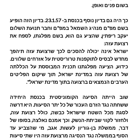
בשום פנים ואופן.
כך היה גם בדיון נוסף בכנסת ב- 23.1.57. בדיון הזה הופיע
בשם מפ"ם מנהיג השמאל במפ"ם וחבר תנועת השלום
יעקב ריפתין, שהציע גם הוא, בשם מפלגתו, לספח את
רצועת עזה:
ישראל אינה יכולה להסכים לכך שרצועת עזה תיהפך
מחדש לבסיס לתוקפנות טרוריסטית על אזרחים שלווים.
כידוע, הציעה מפלגתנו תכנית המבוססת על הכללתה
של רצועת עזה במדינת ישראל, תוך שיקום הפליטים
הערבים הנמצאים ברצועה בתוך מדינת ישראל".
שוב הייתה הסיעה הקומוניסטית בכנסת היחידה
ששחתה נגד הזרם העכור של כל יתר הסיעות. היא דרשה
לסגת מכל השטח שישראל כבשה, כולל רצועת עזה,
ולחזור לקווי שביתת-הנשק. וכך אמנם נאלצה, בסופו של
דבר, ממשלת בן-גוריון לעשות. אגב, מי שהצביע עד
הסוף בממשלה נגד הנסיגה מרצועת עזה היו שתי סיעות