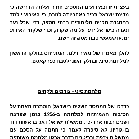
בעצרת זו ובאירועים הנוספים חזרה ועלתה הדרישה כי
מדינת ישראל תכיר באחריותה לטבח, כי האירוע יילמד
במסגרת תכנית הלימודים בבתי הספר, כדי שכל נער
ונערה בישראל ידעו על מה שקרה, וכדי שלקחי האירוע
ימנעו שמעשי טבח מסוג זה יישנו.
להלן מאמרו של מאיר וילנר, המתייחס בחלקו הראשון
למלחמת סיני, ובחלקו השני לטבח כפר קאסם.
מלחמת סיני – גורמים ולקחים
כדרכו של הממסד השליט בישראל, הוסתרה האמת על
הסיבות האמיתיות למלחמה ב-1956 בזמן שפרצה
ושנים רבות אחר-כך. ממשלת ישראל דאז, בראשות דוד
בן-גוריון, לא סיפרה לעמה כי חתמה על הסכם עם
ממשלות צרפת ובריטניה בדבר ארגון מלחמה משותפת