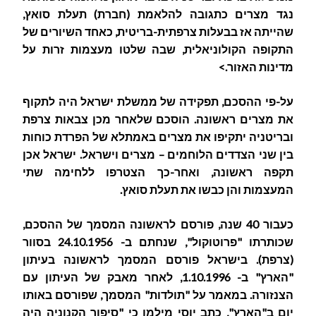
נגד מצרים כתגובה להלאמת (חברת) תעלת סואץ,
שהייתה אז בבעלות צרפתית-בריטית, כאחד השיורים של
התקופה הקולוניאלית, שבה שלטו מעצמות זרות על
מדינות האזור.>
על-פי ההסכם, תפקידה של ממשלת ישראל היה לתקוף
את מצרים ראשונה. הוסכם שלאחר מכן צבאות צרפת
ובריטניה יתקיפו את מצרים באמתלא של הפרדת כוחות
בין שני הצדדים הלוחמים – מצרים וישראל. ישראל אכן
תקפה ראשונה, ואחר-כך הצטרפו ללחימה שתי
המעצמות והן כבשו את תעלת סואץ.
כעבור 40 שנה, פורסם לראשונה המסמך של ההסכם,
שכותרתו "פרוטוקול", שנחתם ב- 24.10.1956 בסוור
(צרפת). בישראל פורסם המסמך לראשונה בעיתון
"הארץ" ב- 1.10.1996, לאחר מאבק של העיתון עם
הצנזורה. במאמר על "תולדות" המסמך, שפורסם באותו
יום ב"הארץ", כתב יוסי מילמן כי "סיפור הקנוניה היה