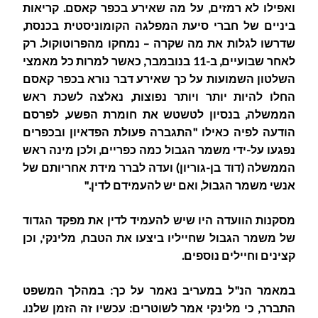
ואפילו לא רמזים, על מה שאירע בכפר קאסם. קריאות
ביניים של חברי סיעת המפלגה הקומוניסטית בכנסת,
שדרשו לגלות את מה שקרה – נמחקו מהפרוטוקול. רק
לאחר שבועיים, ב-11 בנובמבר, כאשר למרות כל מאמצי
השלטון השמועות על כך שאירע דבר נורא בכפר קאסם
החלו להיות יותר ויותר נפוצות, נאלצה לשכת ראש
הממשלה, בנסיון לטשטש את חומרת הפשע, לפרסם
הודעה לפיה כאילו "התגברה פעולת הפדאיון ובכפרים
נפגעו על-ידי משמר הגבול כמה כפריים, ולכן מינה ראש
הממשלה (דוד בן-גוריון) ועדה לברר מידת אחריותם של
אנשי משמר הגבול, ואם יש להעמידם לדין."
מסקנות הוועדה היו שיש להעמיד לדין את מפקד הגדוד
של משמר הגבול שחייליו ביצעו את הטבח, מלינקי, וכן
קצינים וחיילים נוספים.
במאמר הנ"ל במעריב נאמר על כך: במהלך המשפט
התברר, כי מלינקי אמר לשוטרים: עכשיו זה הזמן שלנו.