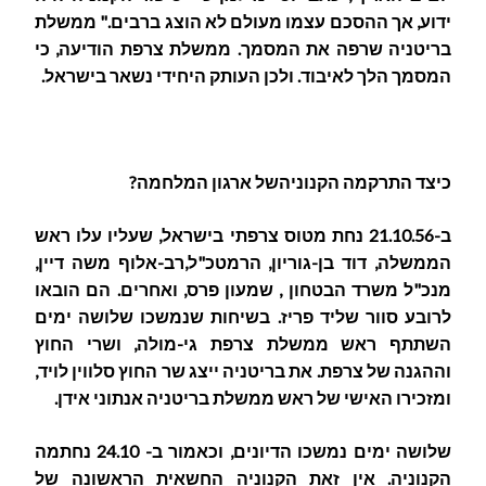
ידוע, אך ההסכם עצמו מעולם לא הוצג ברבים." ממשלת
בריטניה שרפה את המסמך. ממשלת צרפת הודיעה, כי
המסמך הלך לאיבוד. ולכן העותק היחידי נשאר בישראל.
כיצד התרקמה הקנוניהשל ארגון המלחמה?
ב-21.10.56 נחת מטוס צרפתי בישראל, שעליו עלו ראש
הממשלה, דוד בן-גוריון, הרמטכ"ל,רב-אלוף משה דיין,
מנכ"ל משרד הבטחון , שמעון פרס, ואחרים. הם הובאו
לרובע סוור שליד פריז. בשיחות שנמשכו שלושה ימים
השתתף ראש ממשלת צרפת גי-מולה, ושרי החוץ
וההגנה של צרפת. את בריטניה ייצג שר החוץ סלווין לויד,
ומזכירו האישי של ראש ממשלת בריטניה אנתוני אידן.
שלושה ימים נמשכו הדיונים, וכאמור ב- 24.10 נחתמה
הקנוניה. אין זאת הקנוניה החשאית הראשונה של