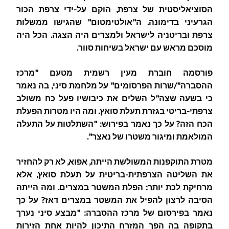
הסוציאליסטית של צרפת, הוקם על-ידי צרפת הכור
הגרעיני בדימונה. ה"אולטימטום" שהגישו ממשלות
צרפת ובריטניה לישראל ולמצרים היה הצגה. הכל היה
מוסכם מראש עם ישראל בשיחות סוור.
פורסמה חוברת מעין רשמית מטעם "מרכז
ההסברה"/שרות הפרסומים" על מלחמת סיני, בה נאמר
כי בשעה שצה"ל השלים את כיבושיו פעל כח משולב
צרפתי-בריטי בגזרת תעלת סואץ. ומה היו מטרות הפעלת
הכח הזה? על כך נאמר בפירוש: "השתלטות על התעלה
המולאמת ומיגור משטרו של נאצר".
מטרת התוקפנות המשולשת הייתה, אפוא, לא רק להחזיר
את השליטה הצרפתית-בריטית על תעלת סואץ, אלא
מרחיקת לכת יותר: הפלת המשטר במצרים. ומה הייתה
הסיבה לרצון להפיל את המשטר במצרים דאז? על כך
נאמר בפירסום של מרכז ההסברה: "מבצע סיני נערך
בתקופה בה הפך המזרח התיכון להיות אחת הזירות