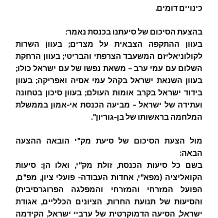
כינויים דומים.
בהצעת הסיכום של סיעתנו בכנסת נאמר:
בעוון ההתקפה הצבאית על מצרים; בעוון השרות
לקולוניאליזם המשעבד הצרפתי והבריטי; בעוון הרחקת
השלום עם עמי ערב – משאת נפשו של עם ישראל כולו;
בעוון השנאת ישראל בקהל עמי אסיה ואפריקה; בעוון
בידוד ישראל בקרב אומות העולם; בעוון סיכון בטחונה
ועתידה של ישראל – מביעה הכנסת אי-אמון בממשלת
המלחמה בראשותו של בן-גוריון".
מול הצעת הסיכום של סיעת מק"י הובאה ההצעה
הבאה:
בשם כל סיעות הכנסת, זולת מק"י, ואלו הן: סיעות
הקואליציה (מפא"י, אחדות העבודה- פועלי ציון, מפ"ם,
הפועל המזרחי והמזרחי והמפלגה הפרוגרסיבית)
והסיעות של תנועת החרות, הציונים הכלליים, אגודת
ישראל, הסיעה הדמוקרטית של ערביי ישראל, הקידמה