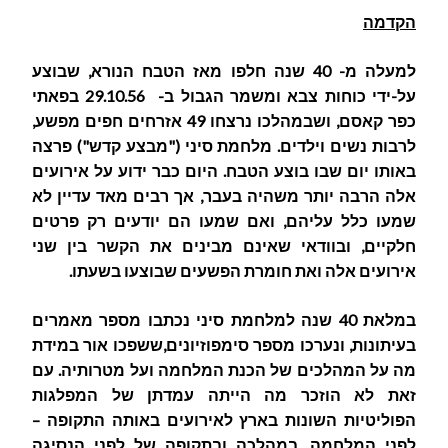
הקדמה
למעלה מ- 40 שנה חלפו מאז הטבח הנורא, שבוצע
על-ידי כוחות צבא ומשמר הגבול ב- 29.10.56 בפאתי
כפר קאסם, ושבמהלכו נרצחו 49 אזרחים חפים מפשע,
לרבות נשים וילדים. מלחמת סיני ("מבצע קדש") פרצה
באותו יום שבו בוצע הטבח. היום כבר ידוע על אירועים
אלה הרבה יותר משהיה בעבר, אך רבים מאד עדיין לא
שמעו כלל עליהם, ואם שמעו הם יודעים רק פרטים
חלקיים, ובוודאי שאינם מבינים את הקשר בין שני
אירועים אלה ואת חומרת הפשעים שבוצעו בשעתו.
במלאת 40 שנה למלחמת סיני נכתבו מספר מאמרים
בעיתונות, ונערכו מספר סימפוזיונים,ששפכו אור במידת
מה על המהלכים של הכנת המלחמה ועל מטרותיה. עם
זאת לא הוזכר מה הייתה עמדתן של המפלגות
הפוליטיות השונות בארץ לאירועים באותה התקופה –
לפני המלחמה, במהלכה ובתקופה של לפני הנסיגה