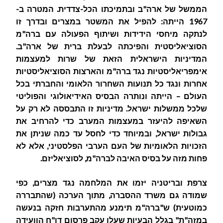
הממשל של ארה"ב ובתמיכתו הכל-צדדית. המטרה ב-
1967 הייתה: להפיל את המשטר במצרים ובדרך זו
לנתקה מיחסי הידידות ושיתוף הפעולה עם ברה"מ
הסוציאליסטית והפיכתה לבעלת ברית של ארה"ב.
המדיניות הישראלית הזאת של שרות למעצמות
אימפריאליסטיות נגד ברה"מ והארצות הסוציאליסטיות
אחרות ונגד כל תנועות השחרור הלאומי והחברתי בכל
העולם – הייתה ונותרה הבסיס האידיאולוגי והפוליטי
שלכל ממשלות ישראל. מדיניות זו התבססה לא רק על
השאיפה להיעזר במעצמות המערב כדי להרחיב את
גבולות ישראל, ובמיוחד כדי לחסל עד כמה שניתן את
הזכויות הלאומיות של העם הערבי הפלסטיני, אלא לא
פחות מזה על בסיס האיבה לברה"מ, לסוציאליזם.
צרפת ובריטניה יזמו את המלחמה נגד מצרים, כפי
שמודה גם משרד ההסברה, מתוך הערכה (שהתבררה
כמוטעית) ש"ברה"מ תימנע מהתערבות חזקה בנעשה
במזה"ת" בגלל הבעיות שעלו עקב פרסום דו"ח הוועידה