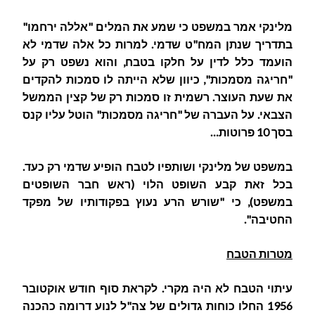
מלינקי אמר במשפט כי שמע את המלים "אללה ירחמו"
בתדריך שנתן המח"ט שדמי. למרות כל אלה שדמי לא
הועמד כלל לדין על חלקו בטבח, והוא נשפט רק על
"חריגה מסמכות", כיוון שלא הייתה לו סמכות להקדים
את שעת העוצר. רשמית זו סמכות רק של קצין הממשל
הצבאי. על העברה של "חריגה מסמכות" הוטל עליו קנס
בסך 10 פרוטות…
במשפט של מלינקי ושותפיו לטבח הופיע שדמי רק כעד.
בכל זאת קבע השופט הלוי (ראש חבר השופטים
במשפט), כי "שורש הרע נעוץ בפקודותיו של מפקד
החטיבה".
מטרות הטבח
עיתוי הטבח לא היה מקרי. לקראת סוף חודש אוקטובר
1956 החלו כוחות גדולים של צה"ל לנוע דרומה כהכנה