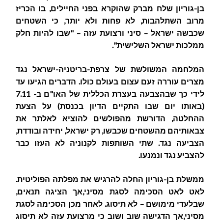
בן-גוריון שלח מברק שהוקרא בפני החיילים, בו הכריז
מרוב השתלהבות, לא פחות ולא יותר, כי השטחים
שכבשה ישראל – סיני ורצועת עזה – "שבו להיות חלק
ממלכות ישראל השלישית".
המלחמה המשולשת של צרפת-בריטניה-ישראל נגד
מצרים עוררה זעם עצום בעולם כולו. הדברים הגיעו עד
לידי כך שבהצבעה בעצרת הכללית של האו"ם ב- 7.11
(באותו יום שבו התקיים הדיון בכנסת) על הצעת
ההחלטה, הדורשת מהפולשים להוציא לאלתר את
צבאותיהם מהשטחים שכבשו, רק ישראל, יחידה ובודדת,
הצביעה נגד. שתי השותפות לקנוניה לא העזו כבר
להצביע נגד ונמנעו.
ממשלת בן-גוריון החלה להרגיש את מפלתה הפוליטית.
לאט לאט הסכימה לסגת מסיני,אך הציגה תנאים,
שבלעדי מימושם – לא תיסוג. לאחר מכן הסכימה לסגת
מסיני,אך הדגישה שוב ושוב כי מרצועת עזה לא תיסוג