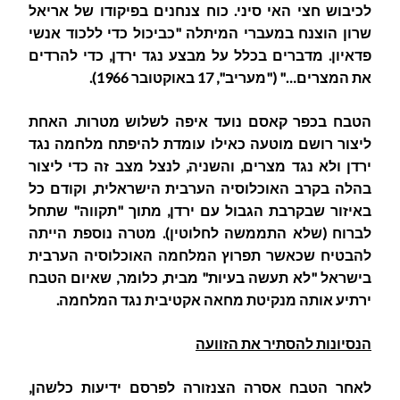
לכיבוש חצי האי סיני. כוח צנחנים בפיקודו של אריאל
שרון הוצנח במעברי המיתלה "כביכול כדי ללכוד אנשי
פדאיון. מדברים בכלל על מבצע נגד ירדן, כדי להרדים
את המצרים…" ("מעריב", 17 באוקטובר 1966).
הטבח בכפר קאסם נועד איפה לשלוש מטרות. האחת
ליצור רושם מוטעה כאילו עומדת להיפתח מלחמה נגד
ירדן ולא נגד מצרים, והשניה, לנצל מצב זה כדי ליצור
בהלה בקרב האוכלוסיה הערבית הישראלית, וקודם כל
באיזור שבקרבת הגבול עם ירדן, מתוך "תקווה" שתחל
לברוח (שלא התממשה לחלוטין). מטרה נוספת הייתה
להבטיח שכאשר תפרוץ המלחמה האוכלוסיה הערבית
בישראל "לא תעשה בעיות" מבית, כלומר, שאיום הטבח
ירתיע אותה מנקיטת מחאה אקטיבית נגד המלחמה.
הנסיונות להסתיר את הזוועה
לאחר הטבח אסרה הצנזורה לפרסם ידיעות כלשהן,