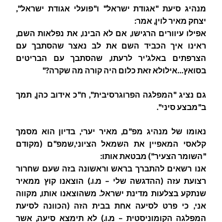
מנהיג סיעת "אגודת ישראל" ו"פועלי אגודת ישראל",
יצחק מאיר לוין, אמר:
אפילו עיוורים הרגישו, אם לא הבינו, את נפלאות השם,
ראינו איך הכביד השם את לב נאצר שהסתבך עם
הצרפתים באלג'יר לרעתו, שהסתבך עם הבריטים
בסואץ…אילולא זאת כלום היה קורה מה שקרה?"
גם נציג "המפלגה הפרוגרסיבית", ח"כ אידוב כהן, תמך
ב"מבצע סיני".
נאומו של מנהיג מפ"ם, מאיר יערי, בדיון הוא מסמך
קלאסי המאפיין את השמאל הציוני,שמפ"ם (מקודם
"השומר הצעיר") מבטאת אותו:
אנו רשאים להתברך בראש וראשונה בזה שעם
שחרור
רצועת עזה
(ההדגשה שלי – מ.ו.) הוצאנו קוץ ממאיר
שנתקע בצלעות מדינת ישראל. משהוצאנו אותו, מקווה
אני, כי פרט לסיעה אחת בבית הזה (הכוונה לסיעת
המפלגה הקומוניסטית – מ.ו.) לא תימצא סיעה, אשר