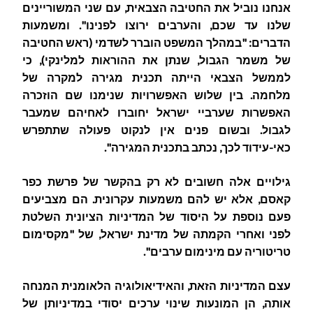
אנחנו נוביל את החטיבה הצבאית, עם שני המשוריינים
שלנו עד שכם, והערבים ירוצו לפנינו". ומשמעות
הדברים: "במהלך המשפט הוברר לשדמי (ראש החטיבה
של משמר הגבול, שנתן את ההוראות למלינקי), כי
לממשל הצבאי הייתה תכנית מגירה למקרה של
מלחמה. בין שלוש האפשרויות שנימנו שם הוזכרה
האפשרות שערביי ישראל יחוברו לאחיהם שמעבר
לגבול. ובשום פנים אין לנקוט פעולה שתתפרש
כאי-עידוד לכך, נכתב בתכנית המגירה".
גילויים אלה חשובים לא רק בהקשר של פרשת כפר
קאסם, אלא יש להם משמעות עקרונית. הם מצביעים
פעם נוספת על היסוד של המדיניות הציונית השלטת
לפני ואחרי הקמתה של מדינת ישראל, של "מקסימום
טריטוריה עם מינימום ערבים".
עצם המדיניות הזאת, והאידיאולוגיה הלאומנית המנחה
אותה, הן המונעות שינוי ערכים יסודי במדיניותן של