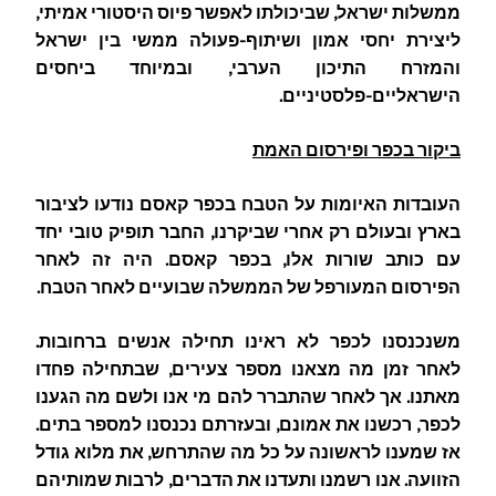
ממשלות ישראל, שביכולתו לאפשר פיוס היסטורי אמיתי,
ליצירת יחסי אמון ושיתוף-פעולה ממשי בין ישראל
והמזרח התיכון הערבי, ובמיוחד ביחסים
הישראליים-פלסטיניים.
ביקור בכפר ופירסום האמת
העובדות האיומות על הטבח בכפר קאסם נודעו לציבור
בארץ ובעולם רק אחרי שביקרנו, החבר תופיק טובי יחד
עם כותב שורות אלו, בכפר קאסם. היה זה לאחר
הפירסום המעורפל של הממשלה שבועיים לאחר הטבח.
משנכנסנו לכפר לא ראינו תחילה אנשים ברחובות.
לאחר זמן מה מצאנו מספר צעירים, שבתחילה פחדו
מאתנו. אך לאחר שהתברר להם מי אנו ולשם מה הגענו
לכפר, רכשנו את אמונם, ובעזרתם נכנסנו למספר בתים.
אז שמענו לראשונה על כל מה שהתרחש, את מלוא גודל
הזוועה. אנו רשמנו ותעדנו את הדברים, לרבות שמותיהם