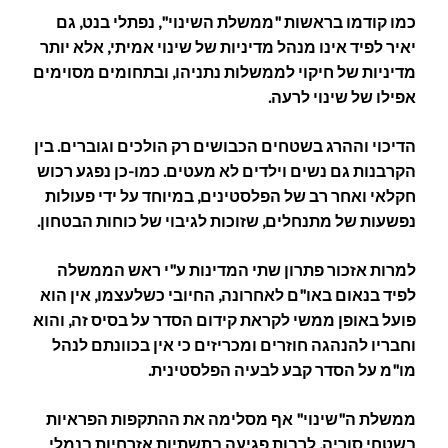
כמו קודמו בראשות "ממשלת השינוי", נפתלי בנט, גם
יאיר לפיד אינו מנהל מדיניות של שינוי אמיתי, אלא יותר
מדיניות של חיקוי לממשלות נתניהו, ובתחומים מסוימים
אפילו של שינוי לרעה.
הדיכוי וההרג בשטחים הכבושים רק הולכים וגוברים. בין
הקרבנות גם נשים וילדים לא מעטים. כמו-כן נפגע רכוש
חקלאי ואחר רב של הפלסטינים, במיוחד על ידי פעולות
נפשעות של מתנחלים, שזוכות לגיבוי של כוחות הבטחון.
למרות אזכור פתרון שתי המדינות ע"י ראש הממשלה
לפיד בנאום באו"ם לאחרונה, החיובי כשלעצמו, אין הוא
פועל באופן ממשי לקראת קידום הסדר על בסיס זה, והוא
וחבריו להנהגה חוזרים ומכריזים כי אין בכוונתם לנהל
מו"מ על הסדר קבע לבעיה הפלסטינית.
ממשלת ה"שינוי" אף מסלימה את ההתקפות הפראיות
בשטחי סוריה, לרבות פגיעה בתשתיות אזרחיות בנמלי