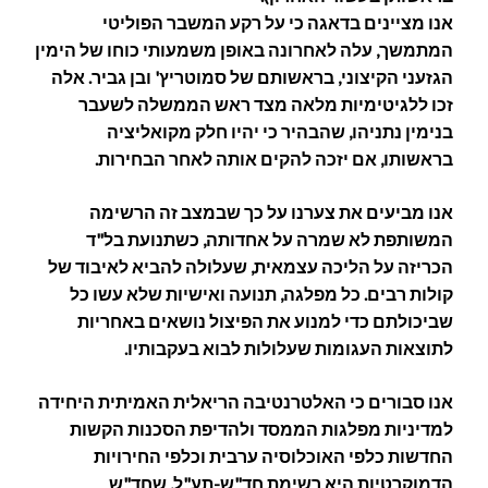
אנו מציינים בדאגה כי על רקע המשבר הפוליטי
המתמשך, עלה לאחרונה באופן משמעותי כוחו של הימין
הגזעני הקיצוני, בראשותם של סמוטריץ' ובן גביר. אלה
זכו ללגיטימיות מלאה מצד ראש הממשלה לשעבר
בנימין נתניהו, שהבהיר כי יהיו חלק מקואליציה
בראשותו, אם יזכה להקים אותה לאחר הבחירות.
אנו מביעים את צערנו על כך שבמצב זה הרשימה
המשותפת לא שמרה על אחדותה, כשתנועת בל"ד
הכריזה על הליכה עצמאית, שעלולה להביא לאיבוד של
קולות רבים. כל מפלגה, תנועה ואישיות שלא עשו כל
שביכולתם כדי למנוע את הפיצול נושאים באחריות
לתוצאות העגומות שעלולות לבוא בעקבותיו.
אנו סבורים כי האלטרנטיבה הריאלית האמיתית היחידה
למדיניות מפלגות הממסד ולהדיפת הסכנות הקשות
החדשות כלפי האוכלוסיה ערבית וכלפי החירויות
הדמוקרטיות היא רשימת חד"ש-תע"ל, שחד"ש