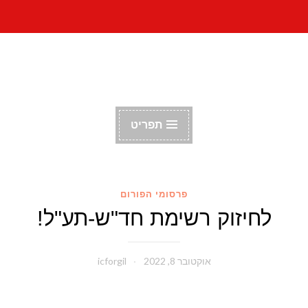
דלג
הפורום הקומוניסטי
לתוכן
הישראלי
תפריט
פרסומי הפורום
לחיזוק רשימת חד"ש-תע"ל!
אוקטובר 8, 2022
icforgil