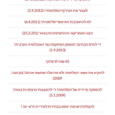
לעצור את הטירוף המלחמתי! (1.9.2012)
לא להתערבות האימפריאליסטית! (6.4.2011)
הוטו האמריקאי וההתפתחויות באזור (25.2.201)
די להרס הבתים! תופסק המתקפה נגד האוכלוסיה הערבית!
(1.9.2010)
65 שנה לניצחון!
להוקיע את פשעי המלחמה ולא את אלה שחשפו אותם! (נובמבר,
2009)
להפסקה מיידית של המלחמה! די להפצצות הרצחניות בעזה!
(5.1.2009)
להצלחת רשימת יאפא בבחירות לעיריית ת"א-יפו !