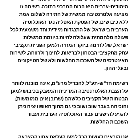
היהודית-ערבית היא הכוח המרכזי בתוכה. רשימה זו
מציעה אלטרנטיבה ממשית של חתירה לשלום אמת
ללא כיבושים, של הפסקת האפליה נגד האוכלוסיה
הערבית בישראל, של התנגדות מיידית וחד משמעית לכל
פעולה מלחמתית שעלולה להיות ביוזמת ממשלות
ישראל, של לחימה ביוקר המחיה ולמען הפניית תקציבי
עתק מתקציבי הבטחון לבריאות, לחינוך ולרווחה, לשירות
האינטרסים של השכבות החלשות ולא של הטייקונים
ובעלי ההון.
רשימת חד"ש-תע"ל, להבדיל מרע"מ, אינה מוכנה לוותר
על הצבת האלטרנטיבה המדינית והמאבק בכיבוש למען
הבטחות של תקציבים כלשהם (שרובן אינן ממומשות),
והוכיחה בעבר שוב ושוב כי גם מתוך האופוזיציה ניתן
להגיע להישגים עבור האוכלוסיה הערבית ועבור
השכבות החלשות.
אנו קוראים לעשות הכל למען העלאת אחוז ההצבעה