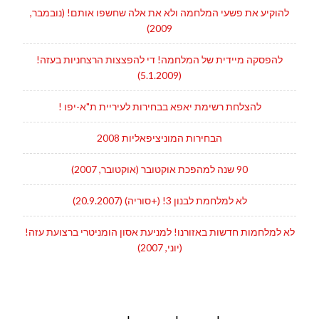
להוקיע את פשעי המלחמה ולא את אלה שחשפו אותם! (נובמבר,
2009)
להפסקה מיידית של המלחמה! די להפצצות הרצחניות בעזה!
(5.1.2009)
להצלחת רשימת יאפא בבחירות לעיריית ת"א-יפו !
הבחירות המוניציפאליות 2008
90 שנה למהפכת אוקטובר (אוקטובר, 2007)
לא למלחמת לבנון 3! (+סוריה) (20.9.2007)
לא למלחמות חדשות באזורנו! למניעת אסון הומניטרי ברצועת עזה!
(יוני, 2007)