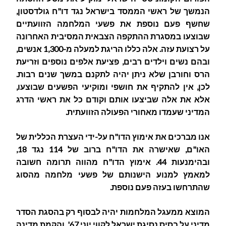
הנמשך של ראשי הממסד בישראל נגד דו"ח גולדסטון,
שחשף פעם נוספת את פשעי המלחמה הזוועתיים
שבוצעו במסגרת ההתקפה הצבאית המסיבית האחרונה
על רצועת עזה. אלה כללו הריגת למעלה מ-1,300 אנשים,
ובהם נשים וילדים רבים, פציעת אלפים נוספים וזריעת
הרס וחורבן שלא ניתן יהיה לתקנם במשך שנים רבות.
לכן, אין להתקיף את חושפי ומוקיעי הפשעים שבוצעו,
אלא את אלה שביצעו אותם וקודם כל את ראשי הדרג
המדיני שעמדו מאחורי הפעולה הזוועתית.
אנו מברכים את אימוץ הדו"ח על-ידי העצרת הכללית של
האו"ם, שאישרה את הדו"ח ברוב של 114 נגד 18,
ובהימנעות 44. אימוץ הדו"ח מהווה תרומה חשובה
למאמץ למנוע הישנותם של פשעי מלחמה מהסוג
שהתרחשו בעזה פעם נוספת.
המוצא ממעגל המלחמות יהיה לבסוף רק בהסגת הסדר
מדיני על בסיס נסיגת ישראל לקווי יוני 67', והקמת מדינה