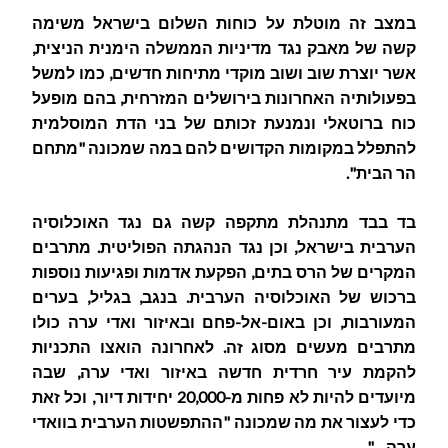
במצב זה מוטלת על כוחות השלום בישראל משימה
קשה של מאבק נגד מדיניות הממשלה הימנית הניצית,
אשר יוצרת שוב ושוב מוקדי מתיחות חדשים, כמו למשל
בפעולותיה האחרונות בירושלים המזרחית, בהם מופעל
כוח ברוטאלי ונמנעת זכותם של בני הדת המוסלמית
להתפלל במקומות הקדושים להם במה שמכונה "מתחם
הר הבית".
בד בבד מתנהלת מתקפה קשה גם נגד האוכלוסיה
הערבית בישראל, וכן נגד הנהגתה הפוליטית. מתרבים
המקרים של הרס בתים, הפקעת אדמות ופגיעות נוספות
ברכוש של האוכלוסיה הערבית. בנגב, בגליל, בערים
המעורבות, וכן באום-אל-פחם ובאיזור ואדי ערה כולו
מתרבים מעשים מסוג זה. לאחרונה הואצו התכניות
להקמת עיר חרדית חדשה באיזור ואדי ערה, שבה
מיועדים להיות לא פחות מ-20,000 יחידות דיור, וכל זאת
כדי לעצור את מה שמכונה "ההתפשטות הערבית בוואדי
ערה…".