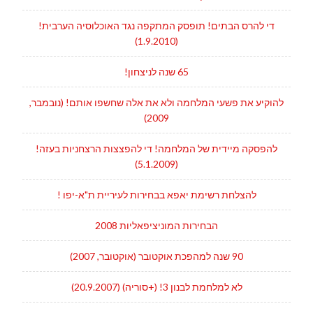
די להרס הבתים! תופסק המתקפה נגד האוכלוסיה הערבית!
(1.9.2010)
65 שנה לניצחון!
להוקיע את פשעי המלחמה ולא את אלה שחשפו אותם! (נובמבר,
2009)
להפסקה מיידית של המלחמה! די להפצצות הרצחניות בעזה!
(5.1.2009)
להצלחת רשימת יאפא בבחירות לעיריית ת"א-יפו !
הבחירות המוניציפאליות 2008
90 שנה למהפכת אוקטובר (אוקטובר, 2007)
לא למלחמת לבנון 3! (+סוריה) (20.9.2007)