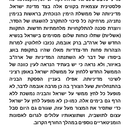
פלסטינית עצמאית בקווים אלה בצד מדינת ישראל.
מדיניותה של ממשלת הימין הנוכחית, בראשות בנימין
נתניהו, מרחיקה כל סיכוי להתקרב להשגתו של הסדר,
ויוצרת סכנה להתלקחויות מלחמתיות חדשות. התקוות
(אשליות) שתלו כוחות שלום מסוימים בישראל בנשיא
החדש של ארה"ב, ברק אובמה, נכזבו לחלוטין. למרות
הצהרות פחות חד-צדדיות מאלו שהיו בתקופת בוש,
ביסודו של דבר לא השתנתה המדיניות של ארה"ב
באיזור, ולא נראה כי יש בעתיד הנראה לעין כוונה של
הממשל החדש ללחוץ על ממשלת ישראל באופן רציני
לשינוי מדיניותה. אפילו בעניין הפסקת הבניה
בהתנחלויות, שעל הצורך בה כן מרבה אובמה לדבר, לא
מופעל כל לחץ ממשי על ישראל והבניה נמשכת ללא
הרף גם בימים אלה. כמו-כן לא מופעל לחץ על ישראל
כדי שתסיר את המצור מעל עזה, שגורם גם היום סבל
עצום לתושביה, ושתוצאותיו עלולים לגרום לאסונות
הומניטאריים נוספים במהלך החורף הקרוב.