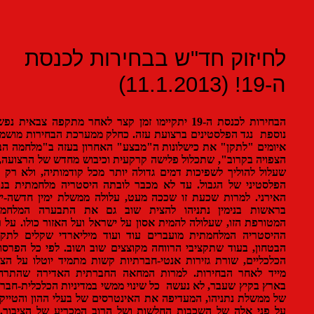
יזוק חד"ש בבחירות לכנסת
11.1.2)
הבחירות לכנסת ה-19 יתקיימו זמן קצר לאחר מתקפה צבאית נפשעת
פת נגד הפלסטינים ברצועת עזה. כחלק ממערכת הבחירות מושמעים
מים "לתקן" את כישלונות ה"מבצע" האחרון בעזה ב"מלחמה הבאה
ויה בקרוב", שתכלול פלישה קרקעית וכיבוש מחדש של הרצועה, מה
ול להוליך לשפיכות דמים גדולה יותר מכל קודמותיה, ולא רק בצד
סטיני של הגבול. עד לא מכבר לובתה היסטריה מלחמתית בנושא
רני. למרות שכעת זו שככה מעט, עלולה ממשלת ימין חדשה-ישנה
אשות בנימין נתניהו להצית שוב גם את התבערה המלחמתית
ורפת הזו, שעלולה להמית אסון על ישראל ועל האזור כולו. על רקע
סטריה המלחמתית מועברים עוד ועוד מיליארדי שקלים לתקציבי
חון, בעוד שתקציבי הרווחה מקוצצים שוב ושוב. לפי כל הפרסומים
כליים, שורת גזירות אנטי-חברתיות קשות מתמיד יוטלו על הציבור
יד לאחר הבחירות. למרות המחאה החברתית האדירה שהתרחשה
ץ בקיץ שעבר, לא נעשה כל שינוי ממשי במדיניות הכלכלית-חברתית
ממשלת נתניהו, המעדיפה את האינטרסים של בעלי ההון והטייקונים
פני אלה של השכבות החלשות ושל הרוב המכריע של הציבור. אל