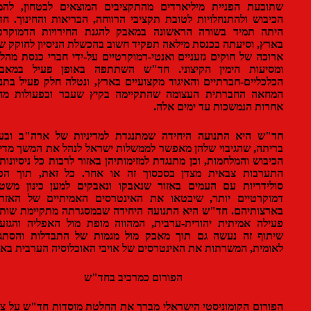
בעת הפניית מיליארדים מהתקציבים המוצאים לבטחון, להמשך
בוש ולהתנחלויות לטובת תקציבי הרווחה, הבריאות והחינוך. חד"ש
ה תמיד בשורה הראשונה במאבק להגנת החירויות הדמוקרטיות
ץ, וסיעתה בכנסת מילאה תפקיד חשוב בהכשלת הניסיון לחוקק שורה
כה של חוקים גזעניים ואנטי-דמוקרטיים על-ידי חברי כנסת מהליכוד
סיעות הימין הקיצוני. חד"ש השתתפה באופן פעיל במאבקים
כליים-חברתיים והאיגוד מקצועיים בארץ, ונטלה חלק פעיל בתנועת
חאה החברתית העצומה שהתקיימה בקיץ שעבר ובפעולות מחאה
ות הנמשכות עד ימים אלה.
ש היא התנועה היחידה שמתנגדת למדיניות של ארה"ב ובעלות
תה, שהגיבוי שלהן מאפשר לממשלות ישראל לנהל את המשך מדיניות
בוש והמלחמות, וכן מתנגדת למזימותיהן באזור לרבות כל ניסיונות של
ערבות צבאית מצדן בסכסוך זה או אחר. כל זאת, תוך הפגנת
ידריות עם העמים באזור שנאבקו ונאבקים למען כינון משטרים
קרטיים יותר, שיבטאו את האינטרסים האמיתיים של האזרחים
צותיהם. חד"ש היא התנועה היחידה שבמסגרתה מתקיימת שותפות
לה אמיתית יהודית-ערבית, המהווה מופת מול האפליה והגזענות.
וף זה נעשה גם תוך מאבק מול מגמות של התבדלות והסתגרות
מית, המשרתות את האינטרסים של אויבי האוכלוסיה הערבית בארץ.
הפורום כמרכיב בחד"ש
רום הקומוניסטי הישראלי מברך את החלטת מוסדות חד"ש על צירוף