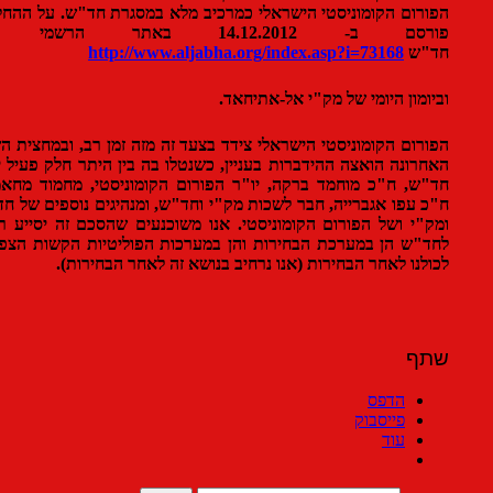
רום הקומוניסטי הישראלי כמרכיב מלא במסגרת חד"ש. על ההחלטה
פורסם ב- 14.12.2012 באתר הרשמי של
"ש
http://www.aljabha.org/index.asp?i=73168
ומון היומי של מק"י אל-אתיחאד.
רום הקומוניסטי הישראלי צידד בצעד זה מזה זמן רב, ובמחצית השנה
רונה הואצה ההידברות בעניין, כשנטלו בה בין היתר חלק פעיל יו"ר
ש, ח"כ מוחמד ברקה, יו"ר הפורום הקומוניסטי, מחמוד מחאמיד,
 עפו אגברייה, חבר לשכות מק"י וחד"ש, ומנהיגים נוספים של חד"ש
"י ושל הפורום הקומוניסטי. אנו משוכנעים שהסכם זה יסייע רבות
"ש הן במערכת הבחירות והן במערכות הפוליטיות הקשות הצפויות
לנו לאחר הבחירות (אנו נרחיב בנושא זה לאחר הבחירות).
ף
הדפס
פייסבוק
עוד