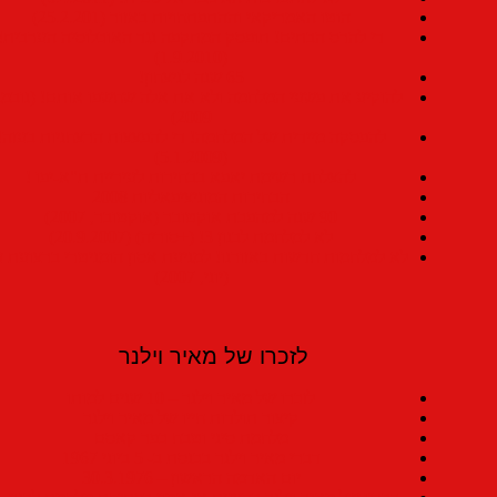
הוטו האמריקאי וההתפתחויות באזור (25.2.201)
די להרס הבתים! תופסק המתקפה נגד האוכלוסיה הערבית!
(1.9.2010)
65 שנה לניצחון!
להוקיע את פשעי המלחמה ולא את אלה שחשפו אותם! (נובמבר,
2009)
להפסקה מיידית של המלחמה! די להפצצות הרצחניות בעזה!
(5.1.2009)
להצלחת רשימת יאפא בבחירות לעיריית ת"א-יפו !
הבחירות המוניציפאליות 2008
90 שנה למהפכת אוקטובר (אוקטובר, 2007)
לא למלחמת לבנון 3! (+סוריה) (20.9.2007)
לא למלחמות חדשות באזורנו! למניעת אסון הומניטרי ברצועת עזה!
(יוני, 2007)
לזכרו של מאיר וילנר
לזכרו של מאיר וילנר – 10 שנים למותו
קיצור תולדות חייו של מאיר וילנר
מלחמת סיני וטבח כפר קאסם
דברי מאיר וילנר בכנסת ב- 5 ביוני 1967
יום האדמה הראשון – 30.3.1976