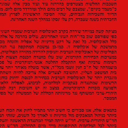
בות החלשות מצטרפים בהדרגה עוד ועוד מבין אלה שמוגדרים
עמד ביניים", שמצבם של רבים מהם הולך ומידרדר מיום ליום. מחירי
ור והשכירות הגבוהים, שהיו הסיבה הראשונית לפרוץ המחאה
רתית בשנה שעברה, רק עלו ונסקו במהלך השנה האחרונה.
קה קשה במיוחד שוררת בקרב האוכלוסיה הערבית שממדי העוני בה,
 שפורסם שוב בדו"חות העוני האחרונים, עולים בהרבה על אלה של
 האוכלוסיה. כל זאת על רקע מדיניות של אפליה והזנחה מכוונת
משכת של אוכלוסיה זו. כמו-כן נמשכת המתקפה נגד הנהגתה
ליטית של האוכלוסיה הערבית והניסיון להדירה מהזירה הפוליטית. כמו
רכות הבחירות הקודמות, שוב עלו בוועדת הכנסת הצעות לפסול
ימות ערביות ואף התקבלה החלטה אנטי-דמוקרטית על פסילת
מדתה של ח"כ חנין זועבי מבל"ד, אשר בוטלה מאוחר יותר על-ידי
 המשפט העליון. התשובה לצעדים אלה צריכה להיות השתתפות
ברת יותר של האוכלוסיה הערבית בבחירות לכנסת וחיזוק כוחן של
ימות שמתנגדות בעקביות למלחמות, לכיבוש, לאפליה הלאומית
גיעה בזכויות הדמוקרטיות. במצב זה יש חשיבות רבה למאבק
ודי-ערבי המשותף נגד מדיניותה הכוללת של הממשלה ושל מפלגות
מסד.
אים אלה, אנו סבורים כי חשוב יותר מתמיד לחזק את הכוח העקבי
תר בניהול המאבקים מול מדיניות זו לאורך כל השנים, שזוהי תנועת
ש היהודית-ערבית. חד"ש היתה תמיד המתנגדת הראשונה והעקבית
תר לכל המלחמות התוקפניות מייד מיום התחלתן. חד"ש היא זו