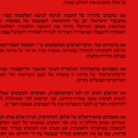
אלה מסכנים את השלום באזור.
ו עוקבים בחרדה על הקצנת הגישה לנושא הפלסטיני מצד חלק
ציבור הישראלי וכן על ההתנהגות הנפשעת של ממשלת שרון,
כאת באופן הברוטלי ביותר את התנועה הלאומית הפלסטינית,
בקת להגשמת שאיפותיה הצודקת לזכויות לאומיות ולממשל עצמי.
 מתנגדים בכל תוקף לאיומים המושמעים ע"י הממשל האמריקאי נגד
אק ולכוונותיו להתחיל במערכה צבאית נגדה או נגד כל מדינה אחרת
לם בתירוץ כלשהו.
 מאמינים שהאחריות הבלעדית לשינוי המשטר הדיקטטורי בעיראק
מוקרטיזציה של מדינה זו מוטלת על העם העיראקי ועל הכוחות
ליטיים הפועלים בקרבו.
 קוראים לשים קץ לכל הפרובוקציות, האיומים והמעשים שעלולים
יא לעימות צבאי במזרח-התיכון. אנו קוראים לכל הממשלות לציית
לטות האו"ם ולכבד בקפדנות את כל הסעיפים באמנת האו"ם.
 מאמינים שהאידיאלים של שלום, דמוקרטיה, זכויות אדם וצדק חברתי
רים באופן מוחלט זה בזה. אנו תומכים במאבקו של העם הפלסטיני
שמת שאיפותיו הלאומיות. אנו מגנים את השימוש בטרור שעושות
נות, כמו גם את השימוש בטרור שנעשה על-ידי יחידים. אנו תומכים