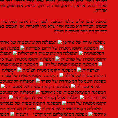
בק עממי למען דמוקרטיה, זכויות אדם וצדק חברתי בכל מדינות
ור ובכללן איראן, עיראק, טורקיה, ירדן, ישראל, אפגניסטן, פקיסטן
רות.
בק למען שלום עולמי והמאבק למען זכויות אדם, דמוקרטיה ונגד
בוש והטרור הוא מאבק אחד שלא ניתן להפרידו. אנו תומכים בשלום
אבק התנועות העממיות בעולם.
פלגת טודה של איראן
המפלגה הקומוניסטית של ארה"ב
המפלגה הקומוניסטית של דרום אפריקה
מפלגת העם
פלסטינית
המפלגה הקומוניסטית הישראלית
המפלגה
ומוניסטית של פורטוגל
המפלגה הקומוניסטית העיראקית
המפלגה הקומוניסטית של יוון
המפלגה הקומוניסטית
הצרפתית
המפלגה הקומוניסטית הצ'כית
המפלגה
ומוניסטית של צ'ילה
המפלגה הקומוניסטית של ספרד
לגת השמאל המאוחדת של ספרד
המפלגה הקומוניסטית
של אוסטרליה
המפלגה הקומוניסטית של אוסטריה
פלגה הסוציאליסטית של ניו-זילנד
המפלגה הקומוניסטית
 בריטניה
מפלגת אקל (קומוניסטית)
–
קפריסין
המפלגה
ומוניסטית של הודו
המפלגה הקומוניסטית של בנגלדש
המפלגה
הקומוניסטית של אירלנד
מפלגת העובדים של
רלנד
מפלגת הסוציאליזם הדמוקרטי – גרמניה
המפלגה