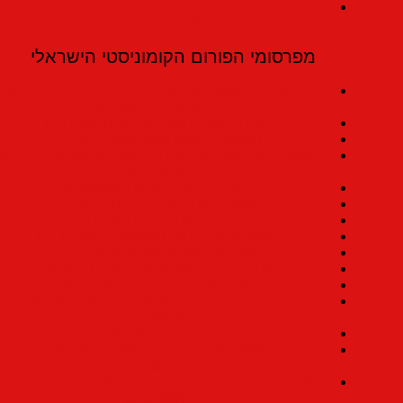
להגברת המאבק נגד הממשלה הימנית הקיצונית ביותר בתולדות
ישראל והרחבתו!
מפרסומי הפורום הקומוניסטי הישראלי
לעצירת המתקפה נגד האוכלוסיה הערבית ונגד החירויות
הדמוקרטיות! (19.3.2016)
הדרך לעצירת מעגל הדמים! (5.11.2015)
להצלחת הרשימה המשותפת! (14.2.2015)
להתמודדות נחושה ואחראית עם אתגר העלאת אחוז החסימה
(20.4.2014)
לחיזוק חד"ש בבחירות המוניציפליות!
ממשלת ימין מדינית וכלכלית (1.4.2013)
לחיזוק חד"ש בבחירות לכנסת ה-19!
להפסקה מיידית של המלחמה! (19.11.2012)
לעצור את הטירוף המלחמתי! (1.9.2012)
לא להתערבות האימפריאליסטית! (6.4.2011)
הוטו האמריקאי וההתפתחויות באזור (25.2.201)
די להרס הבתים! תופסק המתקפה נגד האוכלוסיה הערבית!
(1.9.2010)
65 שנה לניצחון!
להוקיע את פשעי המלחמה ולא את אלה שחשפו אותם! (נובמבר,
2009)
להפסקה מיידית של המלחמה! די להפצצות הרצחניות בעזה!
(5.1.2009)