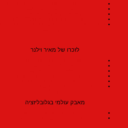
להצלחת רשימת יאפא בבחירות לעיריית ת"א-יפו !
הבחירות המוניציפאליות 2008
90 שנה למהפכת אוקטובר (אוקטובר, 2007)
לא למלחמת לבנון 3! (+סוריה) (20.9.2007)
לא למלחמות חדשות באזורנו! למניעת אסון הומניטרי ברצועת עזה!
(יוני, 2007)
לזכרו של מאיר וילנר
לזכרו של מאיר וילנר – 10 שנים למותו
קיצור תולדות חייו של מאיר וילנר
מלחמת סיני וטבח כפר קאסם
דברי מאיר וילנר בכנסת ב- 5 ביוני 1967
יום האדמה הראשון – 30.3.1976
דבריו של מאיר וילנר בהצעת אי-אמון בפתיחת מלחמת לבנון – 6
ביוני 1982
מאבק עולמי בגלובליזציה
מחאה אדירה נגד הגלובליזציה
הקומוניסטים והתנועה נגד הגלובליזציה