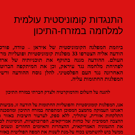
נגדות קומוניסטית עולמית
לחמה במזרח-התיכון
וזמת המפלגה הקומוניסטית של איראן
טודה, פורסמה
–
הודעה אליה הצטרפו 33 מפלגות קומוניסטיות ופועליות מרחבי
ולם. ההודעה מגנה בתוקף את תוכניותיה של ארה"ב
תיחת מלחמה נגד עיראק, וכן את המיתקפה הברוטלית
חרונה נגד העם הפלסטיני. להלן נוסח ההודעה ורשימת
פלגות החתומות עליה.
להגנה על השלום והדמוקרטיה ולצדק חברתי במזרח התיכון
, המפלגות קומוניסטיות והפועליות החתומות על הודעה זו, מביעות את
תנו העמוקה מהמצב המסוכן המתפתח במזרח התיכון ומהסכנה של
קחות אזורית, שתוליך, ללא ספק, לערעור היציבות באזור כולו.
בה המסיבית של כוחות אמריקאים, הפרובוקציות, הניסיונות לכפות
ההגמוניה האמריקאית, ההצהרות והאיומים החוזרים ונשנים של
ל בוש להשתמש בכוח על-מנת לשנות את המפה הפוליטית באזורנו –