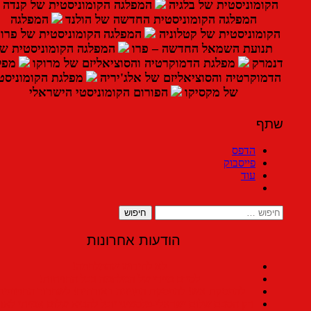
ומוניסטית של בלגיה
המפלגה הקומוניסטית של קנדה
המפלגה הקומוניסטית החדשה של הולנד
המפלגה
ומוניסטית של קטלוניה
המפלגה
הקומוניסטית של פרו
נועת השמאל החדשה – פרו
המפלגה הקומוניסטית של
מרק
מפלגת הדמוקרטיה והסוציאליזם של מרוקו
מפלגת
מוקרטיה והסוציאליזם של אלג'יריה
מפלגת הקומוניסטים
של מקסיקו
הפורום הקומוניסטי הישראלי
ף
הדפס
פייסבוק
עוד
וש:
הודעות אחרונות
לא לחידוש שהמלחמה!
לסיום מיידי של המלחמה בכל החזיתות!
להפסקת אש! להפסקת הפגיעה באזרחים! לשחרור החטופים!
רק הסכם שלום ישראלי-פלסטיני יוכל להביא שלום אמיתי לאזורנו