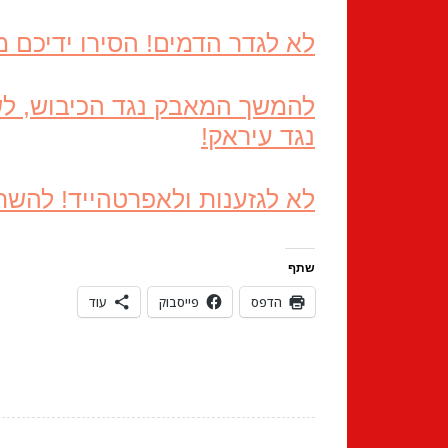
לא לגדר הדמים! הסירו ידיכם 
להמשך המאבק נגד הכיבוש, לשלו
נגד עיראק!
לא לגזענות ולאפרטהייד! להשת
שתף
הדפס
פייסבוק
עוד