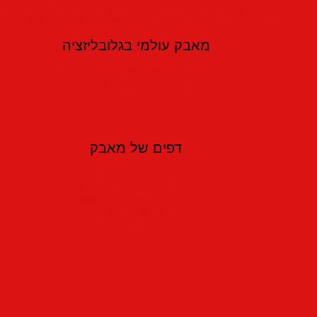
יום האדמה הראשון – 30.3.1976
דבריו של מאיר וילנר בהצעת אי-אמון בפתיחת מלחמת לבנון – 6 ביוני 1982
מאבק עולמי בגלובליזציה
מחאה אדירה נגד הגלובליזציה
הקומוניסטים והתנועה נגד הגלובליזציה
דפים של מאבק
לזכרו של תופיק טובי
10 שנים למותו של תופיק זיאד
לזכרו של אברהם מלמד
לזכרו של "אבו סאפי"
לזכרו של משה גבזה