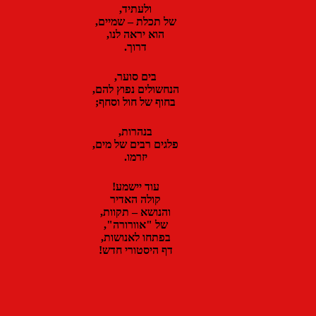
ולעתיד,
של תכלת – שמיים,
הוא יראה לנו,
דרוך.
בים סוער,
הנחשולים נפוץ להם,
בחוף של חול וסחף;
בנהרות,
פלגים רבים של מים,
יזרמו.
עוד יישמע!
קולה האדיר
והנושא – תקוות,
של "אוורורה",
בפתחו לאנושות,
דף היסטורי חדש!