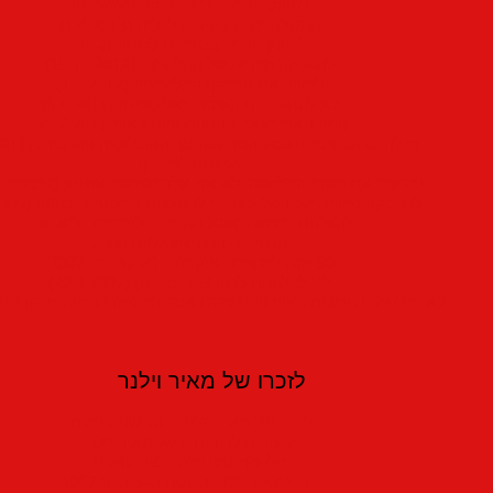
לחיזוק חד"ש בבחירות המוניציפליות!
ממשלת ימין מדינית וכלכלית (1.4.2013)
לחיזוק חד"ש בבחירות לכנסת ה-19!
להפסקה מיידית של המלחמה! (19.11.2012)
לעצור את הטירוף המלחמתי! (1.9.2012)
לא להתערבות האימפריאליסטית! (6.4.2011)
הוטו האמריקאי וההתפתחויות באזור (25.2.201)
די להרס הבתים! תופסק המתקפה נגד האוכלוסיה הערבית! (1.9.2010)
65 שנה לניצחון!
להוקיע את פשעי המלחמה ולא את אלה שחשפו אותם! (נובמבר, 2009)
להפסקה מיידית של המלחמה! די להפצצות הרצחניות בעזה! (5.1.2009)
להצלחת רשימת יאפא בבחירות לעיריית ת"א-יפו !
הבחירות המוניציפאליות 2008
90 שנה למהפכת אוקטובר (אוקטובר, 2007)
לא למלחמת לבנון 3! (+סוריה) (20.9.2007)
לא למלחמות חדשות באזורנו! למניעת אסון הומניטרי ברצועת עזה! (יוני, 07
לזכרו של מאיר וילנר
לזכרו של מאיר וילנר – 10 שנים למותו
קיצור תולדות חייו של מאיר וילנר
מלחמת סיני וטבח כפר קאסם
דברי מאיר וילנר בכנסת ב- 5 ביוני 1967