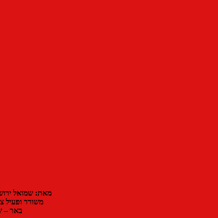
מאת: שמואל ירוש
משורר ופעיל צי
באר – 