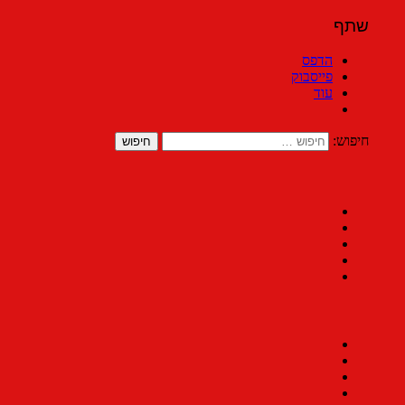
שתף
הדפס
פייסבוק
עוד
חיפוש: