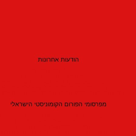
הודעות אחרונות
לא לחידוש שהמלחמה!
לסיום מיידי של המלחמה בכל החזיתות!
להפסקת אש! להפסקת הפגיעה באזרחים! לשחרור החטופים
רק הסכם שלום ישראלי-פלסטיני יוכל להביא שלום אמיתי לאזו
להגברת המאבק נגד הממשלה הימנית הקיצונית ביותר בתולדות ישראל
מפרסומי הפורום הקומוניסטי הישראלי
לעצירת המתקפה נגד האוכלוסיה הערבית ונגד החירויות הדמוקרטיות! (19.3.2016)
הדרך לעצירת מעגל הדמים! (5.11.2015)
להצלחת הרשימה המשותפת! (14.2.2015)
להתמודדות נחושה ואחראית עם אתגר העלאת אחוז החסימה (20.4.2014)