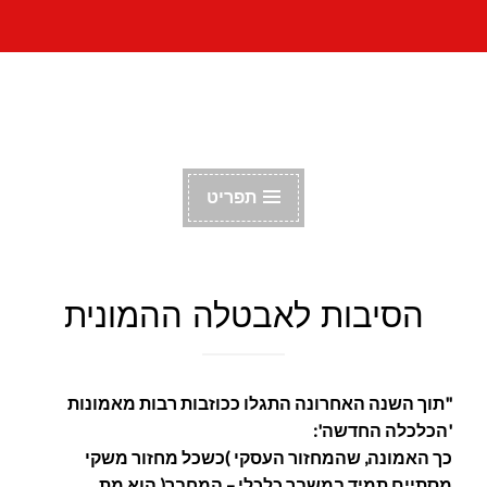
דלג
הפורום הקומוניסטי
לתוכן
הישראלי
תפריט
הסיבות לאבטלה ההמונית
"תוך השנה האחרונה התגלו ככוזבות רבות מאמונות
'הכלכלה החדשה':
כך האמונה, שהמחזור העסקי )כשכל מחזור משקי
מסתיים תמיד במשבר כלכלי – המחבר( הוא מת.