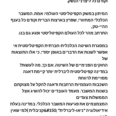
וקודם כל ליצרני הנשק.
המיתון במשק הקפיטליסטי העולמי: אמת. המשבר
הכלכלי המחזורי, שפרץ בארצות הברית וקודם כל בענף
ההיי-טק ,
התרחב מהר לכל העולם הקפיטליסטי ופגע גם בנו.
במסגרת השיטה הכלכלית-חברתית הקפיטליסטית אי
אפשר לשנות את הדברים באופן יסודי, כי אלו התוצאות
של
החוקים הפנימיים של השיטה. אם כך, מה לעשות?
במדינה קפיטליסטית ליברלית יותר קיימת דאגה
מסויימת לרווחת
השכבות העממיות הרחבות ודאגה להקל על מצוקתם
בשנות המשבר. מעמד העובדים יכול להשיג אצל
הממשלות צעדים
המצמצמים את פגיעות המשבר הכלכלי. במדינה בעלת
אידיאולוגיה "ניאו-ליברלית" ;#150&קניבלית )למי שאין