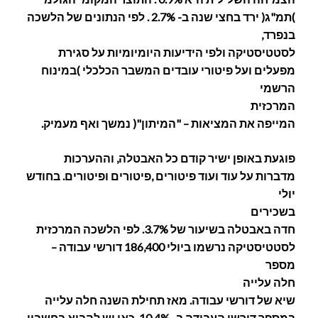
)תמ"ג( ירד בחצי שנה ב- 2.7% . לפי הנתונים של הלשכה
בנפרד,
לסטטיסטיקה ולפי הידיעות היומיומיות על סגירת
מפעלים ועל פיטורי עובדים המשבר הכלכלי )במינוח
הרשמי
המרכזית
המייפה את המציאות – "המיתון"( נמשך ואף מעמיק.
פוגעת באופן ישיר קודם כל האבטלה, וההערכות
מדברות על עוד ועוד פיטורים ,פיטורים ופיטורים. בחודש
יולי
בשכירים
חדה באבטלה בשיעור של 3.7%. לפי הלשכה המרכזית
לסטטיסטיקה נרשמו ביולי 186,400 דורשי עבודה –
מספר
חלה עלייה
שיא של דורשי עבודה. מאז תחילת השנה חלה עלייה
במספר דורשי העבודה ב- 10.4%. כאן יש להביא בחשבון