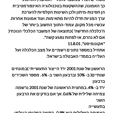
כך האמונה, שההשקעות בטכנולוגיה האינפורמטיבית
הן חסינות-מיתון ולכן השיטות הקלסיות להערכת
ערך המניות חדלו להיות מתאימות. ועוד אמונות אחרות.
עכשיו מכל מקום, עמוד-התווך החשוב ביותר של
ה'כלכלה החדשה' )כתוצאה של המשבר הכלכלי הנוכחי(
אם לא נהרס, אז לפחות נפגע קשה".
"אקונומיסט", 11.8.01
אתחיל במספר נתונים רשמיים על מצב הכלכלה ועל
העלייה בממדי האבטלה בישראל:
הראשון של שנת 2001 ירד הייצור התעשייתי )במונחים
שנתיים( ב- 10% וברבעון השני ב- 6% . מספר השכירים
ברבעון
ירד ב- 4%. במחצית הראשונה של שנת 2001 נרשמה
צמיחה שלילית של 0.6%. אך אם בודקים את הרבעון
השני
בתעשייה
הצמיחה השלילית היא 0.9% . התוצר המקומי הגולמי